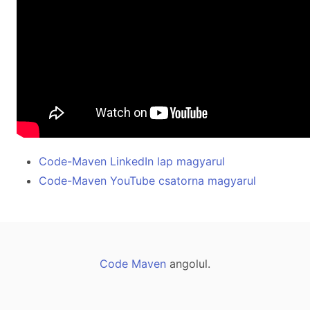
Code-Maven LinkedIn lap magyarul
Code-Maven YouTube csatorna magyarul
Code Maven
angolul.